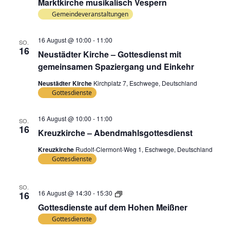
Marktkirche musikalisch Vespern
Vespern
Gemeindeveranstaltungen
16 August @ 10:00
-
11:00
SO.
16
Neustädter Kirche – Gottesdienst mit
gemeinsamen Spaziergang und Einkehr
Neustädter Kirche
Kirchplatz 7, Eschwege, Deutschland
Gottesdienste
16 August @ 10:00
-
11:00
SO.
16
Kreuzkirche – Abendmahlsgottesdienst
Kreuzkirche
Rudolf-Clermont-Weg 1, Eschwege, Deutschland
Gottesdienste
SO.
Gottesdienste
16 August @ 14:30
-
15:30
16
auf
Gottesdienste auf dem Hohen Meißner
dem
Hohen
Gottesdienste
Meißner