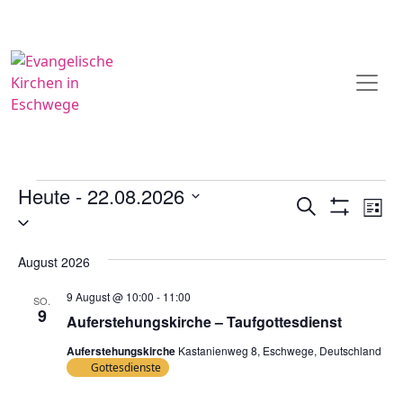
Veranstaltungen
Heute
 - 
22.08.2026
Veranstal
Ve
Suche
Liste
Datum
Filter
Ans
Suche
Anzeigen
wählen.
Na
und
August 2026
Ansichten
9 August @ 10:00
-
11:00
SO.
Navigatio
9
Auferstehungskirche – Taufgottesdienst
Auferstehungskirche
Kastanienweg 8, Eschwege, Deutschland
Gottesdienste