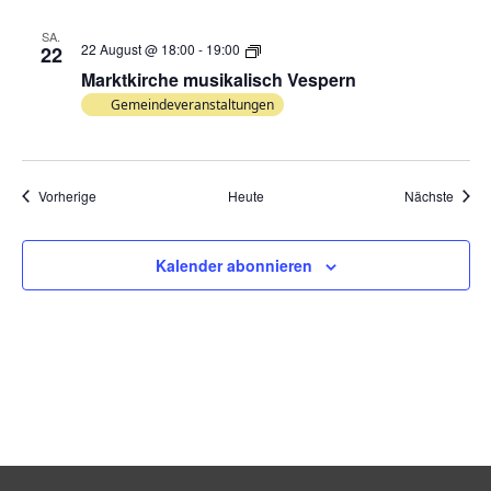
SA.
Marktkirche
22 August @ 18:00
-
19:00
22
musikalisch
Marktkirche musikalisch Vespern
Vespern
Gemeindeveranstaltungen
Veranstaltungen
Veran
Vorherige
Heute
Nächste
Kalender abonnieren