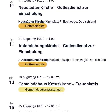
11 August @ 10:00
-
11:00
DI.
11
Neustädter Kirche – Gottesdienst zur
Einschulung
Neustädter Kirche
Kirchplatz 7, Eschwege, Deutschland
Gottesdienste
11 August @ 10:00
-
11:00
DI.
11
Auferstehungskirche – Gottesdienst zur
Einschulung
Auferstehungskirche
Kastanienweg 8, Eschwege, Deutschland
Gottesdienste
Gemeindehaus
13 August @ 15:00
-
17:00
DO.
Kreuzkirche
13
Gemeindehaus Kreuzkirche – Frauenkreis
–
Frauenkreis
Gemeindeveranstaltungen
SA.
Marktkirche
15 August @ 18:00
-
19:00
15
musikalisch