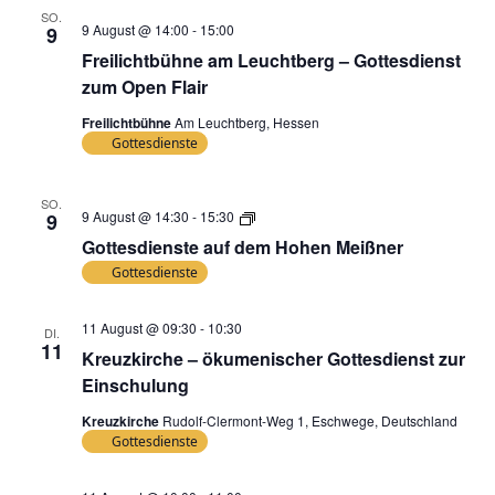
SO.
9 August @ 14:00
-
15:00
9
Freilichtbühne am Leuchtberg – Gottesdienst
zum Open Flair
Freilichtbühne
Am Leuchtberg, Hessen
Gottesdienste
SO.
Gottesdienste
9 August @ 14:30
-
15:30
9
auf
Gottesdienste auf dem Hohen Meißner
dem
Hohen
Gottesdienste
Meißner
11 August @ 09:30
-
10:30
DI.
11
Kreuzkirche – ökumenischer Gottesdienst zur
Einschulung
Kreuzkirche
Rudolf-Clermont-Weg 1, Eschwege, Deutschland
Gottesdienste