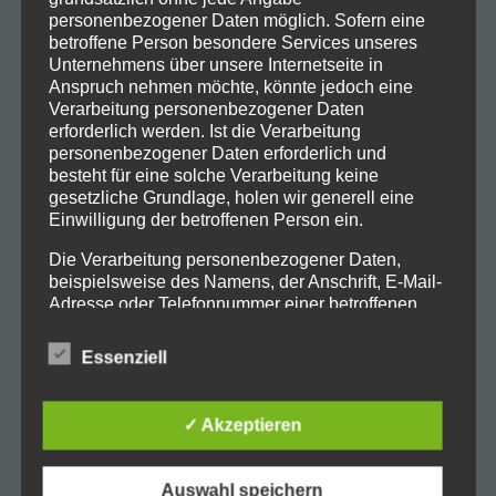
personenbezogener Daten möglich. Sofern eine
betroffene Person besondere Services unseres
Unternehmens über unsere Internetseite in
Anspruch nehmen möchte, könnte jedoch eine
Verarbeitung personenbezogener Daten
erforderlich werden. Ist die Verarbeitung
personenbezogener Daten erforderlich und
besteht für eine solche Verarbeitung keine
gesetzliche Grundlage, holen wir generell eine
Einwilligung der betroffenen Person ein.
Die Verarbeitung personenbezogener Daten,
beispielsweise des Namens, der Anschrift, E-Mail-
Adresse oder Telefonnummer einer betroffenen
Person, erfolgt stets im Einklang mit der
Datenschutz-Grundverordnung und in
Essenziell
Übereinstimmung mit den für uns geltenden
landesspezifischen Datenschutzbestimmungen.
Mittels dieser Datenschutzerklärung möchte unser
✓ Akzeptieren
Unternehmen die Öffentlichkeit über Art, Umfang
und Zweck der von uns erhobenen, genutzten und
verarbeiteten personenbezogenen Daten
Auswahl speichern