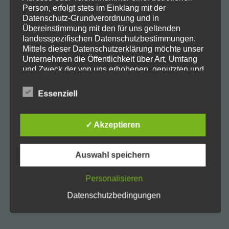
Person, erfolgt stets im Einklang mit der
Datenschutz-Grundverordnung und in
Übereinstimmung mit den für uns geltenden
landesspezifischen Datenschutzbestimmungen.
Mittels dieser Datenschutzerklärung möchte unser
Unternehmen die Öffentlichkeit über Art, Umfang
und Zweck der von uns erhobenen, genutzten und
verarbeiteten personenbezogenen Daten
informieren. Ferner werden betroffene Personen
Essenziell
mittels dieser Datenschutzerklärung über die ihnen
zustehenden Rechte aufgeklärt.
✓ Akzeptieren
Wir haben als für die Verarbeitung Verantwortlicher
zahlreiche technische und organisatorische
Maßnahmen umgesetzt, um einen möglichst
Auswahl speichern
lückenlosen Schutz der über diese Internetseite
verarbeiteten personenbezogenen Daten
Personalisieren
sicherzustellen. Dennoch können Internetbasierte
Datenübertragungen grundsätzlich
Datenschutzbedingungen
Sicherheitslücken aufweisen, sodass ein absoluter
Schutz nicht gewährleistet werden kann. Aus
diesem Grund steht es jeder betroffenen Person