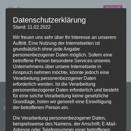
File Size
32.25 KB
Datenschutzerklärung
Downloads
49
Stand: 11.02.2022
Wir freuen uns sehr über Ihr Interesse an unserem
Download
Auftritt. Eine Nutzung der Internetseiten ist
grundsätzlich ohne jede Angabe
personenbezogener Daten möglich. Sofern eine
betroffene Person besondere Services unseres
Unternehmens über unsere Internetseite in
Anspruch nehmen möchte, könnte jedoch eine
Verarbeitung personenbezogener Daten
erforderlich werden. Ist die Verarbeitung
personenbezogener Daten erforderlich und besteht
für eine solche Verarbeitung keine gesetzliche
Impressum
Administration
Grundlage, holen wir generell eine Einwilligung
Copyright Evangelische Kirchen Eschwege
der betroffenen Person ein.
Die Verarbeitung personenbezogener Daten,
beispielsweise des Namens, der Anschrift, E-Mail-
Adresse oder Telefonnummer einer betroffenen