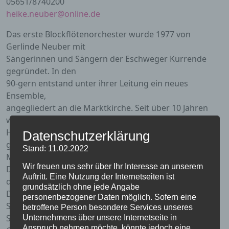
05651/8740200
heike.neuber@online.de
Das erste Blockflötenorchester wurde 1977 von
Gerlinde Neuber mit
Sängerinnen und Sängern der Eschweger Kurrende
gegründet. In den
90-gern entstand unter ihrer Leitung ein neues
Ensemble,
angegliedert an die Marktkirche. Seit über 10 Jahren
wird es nun von
Heike Neuber weitergeführt und hat sich zu einem
Datenschutzerklärung
großen
Stand: 11.02.2022
Mehrgenerationen- Blockflötenorchester entwickelt.
Wir freuen uns sehr über Ihr Interesse an unserem
Die Alterspanne
Auftritt. Eine Nutzung der Internetseiten ist
der MusikerInnen reicht von 8-80 Jahren.
grundsätzlich ohne jede Angabe
Das Klangspektrum reicht von Sopranino über den
personenbezogener Daten möglich. Sofern eine
Subbass bis zum
betroffene Person besondere Services unseres
SubKontrabass. Neben der geistlichen Musik, wie
Unternehmens über unsere Internetseite in
Anspruch nehmen möchte, könnte jedoch eine