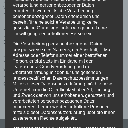
Choräle, werden
Verarbeitung personenbezogener Daten
Werke aus der Renaissance, dem Barock über Bizet,
erforderlich werden. Ist die Verarbeitung
Mussorgsky bis
personenbezogener Daten erforderlich und
hin zur Moderenb, wie Peter Worm, Schostakowitsch,
besteht für eine solche Verarbeitung keine
Gershwin, Rosin
gesetzliche Grundlage, holen wir generell eine
Einwilligung der betroffenen Person ein.
und Beutler musiziert.
Das Orchester wirkt unter anderem in Gottesdiensten
Die Verarbeitung personenbezogener Daten,
im Advent und
beispielsweise des Namens, der Anschrift, E-Mail-
am 1. Weihnachtstag, zu Konfirmationen und in der
Adresse oder Telefonnummer einer betroffenen
Person, erfolgt stets im Einklang mit der
Musikalischen
Datenschutz-Grundverordnung und in
Vesper mit. Auch außerhalb Eschweges werden jährlich
Übereinstimmung mit den für uns geltenden
Konzerte
landesspezifischen Datenschutzbestimmungen.
gehalten.
Mittels dieser Datenschutzerklärung möchte unser
Unternehmen die Öffentlichkeit über Art, Umfang
und Zweck der von uns erhobenen, genutzten und
verarbeiteten personenbezogenen Daten
informieren. Ferner werden betroffene Personen
mittels dieser Datenschutzerklärung über die ihnen
zustehenden Rechte aufgeklärt.