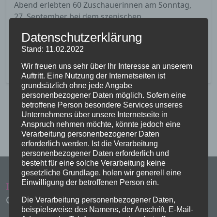
Abend erlebten 60 Zuschauerinnen am Sonntag,
27. September bei dem szenischen
Pantomimenspiel „DAS LEBEN – Eine lebendige…
Datenschutzerklärung
Stand: 11.02.2022
Weiterlesen…
Wir freuen uns sehr über Ihr Interesse an unserem
Auftritt. Eine Nutzung der Internetseiten ist
grundsätzlich ohne jede Angabe
personenbezogener Daten möglich. Sofern eine
betroffene Person besondere Services unseres
Unternehmens über unsere Internetseite in
Anspruch nehmen möchte, könnte jedoch eine
Verarbeitung personenbezogener Daten
erforderlich werden. Ist die Verarbeitung
personenbezogener Daten erforderlich und
besteht für eine solche Verarbeitung keine
gesetzliche Grundlage, holen wir generell eine
Einwilligung der betroffenen Person ein.
Impressum
Administration
Copyright Evangelische Kirchen Eschwege
Die Verarbeitung personenbezogener Daten,
beispielsweise des Namens, der Anschrift, E-Mail-