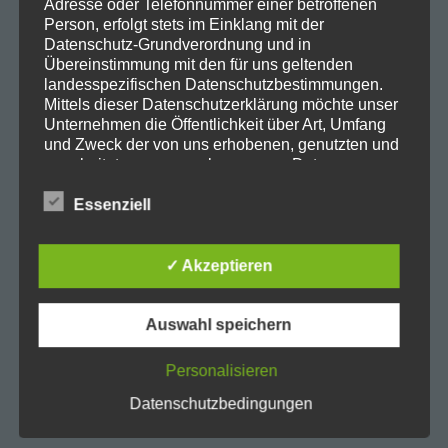
Adresse oder Telefonnummer einer betroffenen
Person, erfolgt stets im Einklang mit der
Datenschutz-Grundverordnung und in
Übereinstimmung mit den für uns geltenden
landesspezifischen Datenschutzbestimmungen.
Mittels dieser Datenschutzerklärung möchte unser
Unternehmen die Öffentlichkeit über Art, Umfang
und Zweck der von uns erhobenen, genutzten und
verarbeiteten personenbezogenen Daten
informieren. Ferner werden betroffene Personen
mittels dieser Datenschutzerklärung über die ihnen
Essenziell
zustehenden Rechte aufgeklärt.
Wir haben als für die Verarbeitung Verantwortlicher
✓ Akzeptieren
zahlreiche technische und organisatorische
Maßnahmen umgesetzt, um einen möglichst
lückenlosen Schutz der über diese Internetseite
Auswahl speichern
verarbeiteten personenbezogenen Daten
sicherzustellen. Dennoch können Internetbasierte
Personalisieren
Datenübertragungen grundsätzlich
Sicherheitslücken aufweisen, sodass ein absoluter
Datenschutzbedingungen
Schutz nicht gewährleistet werden kann. Aus
diesem Grund steht es jeder betroffenen Person