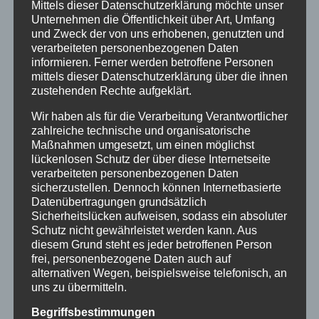
Mittels dieser Datenschutzerklärung möchte unser
Unternehmen die Öffentlichkeit über Art, Umfang
und Zweck der von uns erhobenen, genutzten und
verarbeiteten personenbezogenen Daten
„Der Kreuzestod Jesu bedeutet Zuwendung“,
informieren. Ferner werden betroffene Personen
diese zentrale These entfaltete der Göttinger
mittels dieser Datenschutzerklärung über die ihnen
Neutestamenter Dr. Florian Wilk am
zustehenden Rechte aufgeklärt.
Donnerstag, 21.03.2024 in einem dichten,
Wir haben als für die Verarbeitung Verantwortlicher
lehrreichen und zugleich verständlichen
zahlreiche technische und organisatorische
theologischen Vortrag im Evangelischen
Maßnahmen umgesetzt, um einen möglichst
Forum. Ihm folgten insgesamt 41 Teilnehmer
lückenlosen Schutz der über diese Internetseite
und Teilnehmerinnen, z.T. digital über Zoom,
verarbeiteten personenbezogenen Daten
sicherzustellen. Dennoch können Internetbasierte
die Mehrheit jedoch in Präsenz im
Datenübertragungen grundsätzlich
Gemeindehaus Marktkirche. Der grausame
Sicherheitslücken aufweisen, sodass ein absoluter
Tod Jesu am Kreuz, seine Einsamkeit und
Schutz nicht gewährleistet werden kann. Aus
Gottverlassenheit und die Deutung des
diesem Grund steht es jeder betroffenen Person
Dramas als Rettung der Menschheit vor dem
frei, personenbezogene Daten auch auf
alternativen Wegen, beispielsweise telefonisch, an
göttlichen Zorn werde von vielen Menschen,
uns zu übermitteln.
auch Christen, heute nicht mehr verstanden,
sagte Pfarrerin Repp-Jost in ihrer Begrüssung
Begriffsbestimmungen