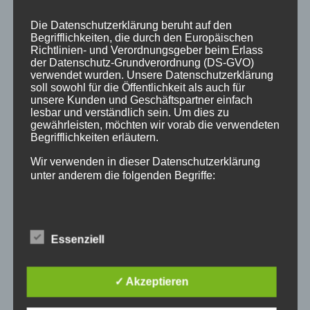
und formulierte damit auch das Ziel der
Veranstaltung, nämlich aus
Die Datenschutzerklärung beruht auf den
Begrifflichkeiten, die durch den Europäischen
bibelwissenschaftlicher Sicht einen Zugang zu
Richtlinien- und Verordnungsgeber beim Erlass
den biblischen Zeugnissen zu eröffnen.
der Datenschutz-Grundverordnung (DS-GVO)
verwendet wurden. Unsere Datenschutzerklärung
Jesus wurde als Aufrührer am Kreuz
soll sowohl für die Öffentlichkeit als auch für
unsere Kunden und Geschäftspartner einfach
hingerichtet. Das sei, so Prof. Wilk, historisch
lesbar und verständlich sein. Um dies zu
plausibel. Denn der Anspruch, mit dem er
gewährleisten, möchten wir vorab die verwendeten
aufgetreten sei, habe sowohl bei den jüdisch-
Begrifflichkeiten erläutern.
religiösen Führern als auch den politischen
Wir verwenden in dieser Datenschutzerklärung
Instanzen für Unruhe gesorgt. Für seine
unter anderem die folgenden Begriffe:
Anhänger sei sein Tod nicht nur eine
menschliche Katastrophe gewesen, sondern
habe alles, wofür Jesus stand, zunichte
a) personenbezogene Daten
gemacht und widerlegt. Die
Essenziell
Ostererfahrungen der Jünger hätten jedoch
Personenbezogene Daten sind alle
den Tod Jesu in einem neuen Licht erscheinen
Informationen, die sich auf eine identifizierte
✓ Akzeptieren
lassen, nämlich dass Gott dieser Deutung,
oder identifizierbare natürliche Person (im
alles sei nur Illusion gewesen, widerspreche.
Folgenden „betroffene Person") beziehen. Als