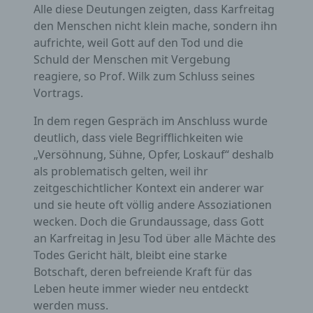
c) Verarbeitung
Alle diese Deutungen zeigten, dass Karfreitag
den Menschen nicht klein mache, sondern ihn
Verarbeitung ist jeder mit oder ohne Hilfe
aufrichte, weil Gott auf den Tod und die
automatisierter Verfahren ausgeführte
Schuld der Menschen mit Vergebung
Vorgang oder jede solche Vorgangsreihe im
Zusammenhang mit personenbezogenen
reagiere, so Prof. Wilk zum Schluss seines
Daten wie das Erheben, das Erfassen, die
Vortrags.
Organisation, das Ordnen, die Speicherung,
die Anpassung oder Veränderung, das
In dem regen Gespräch im Anschluss wurde
Auslesen, das Abfragen, die Verwendung, die
Offenlegung durch Übermittlung, Verbreitung
deutlich, dass viele Begrifflichkeiten wie
oder eine andere Form der Bereitstellung, den
„Versöhnung, Sühne, Opfer, Loskauf“ deshalb
Abgleich oder die Verknüpfung, die
als problematisch gelten, weil ihr
Einschränkung, das Löschen oder die
Vernichtung.
zeitgeschichtlicher Kontext ein anderer war
und sie heute oft völlig andere Assoziationen
wecken. Doch die Grundaussage, dass Gott
d) Einschränkung der Verarbeitung
an Karfreitag in Jesu Tod über alle Mächte des
Todes Gericht hält, bleibt eine starke
Einschränkung der Verarbeitung ist die
Botschaft, deren befreiende Kraft für das
Markierung gespeicherter personenbezogener
Daten mit dem Ziel, ihre künftige Verarbeitung
Leben heute immer wieder neu entdeckt
einzuschränken.
werden muss.