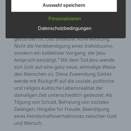
identifizierbar wird eine natürliche Person
Das was Jesus verkündet habe, sei durch den
Auswahl speichern
angesehen, die direkt oder indirekt,
Tod nicht entkräftet. „Die neutestamentlichen
insbesondere mittels Zuordnung zu einer
Zeugnisse verstehen Ostern als ein Akt, der
Kennung wie einem Namen, zu einer
Personalisieren
Kennnummer, zu Standortdaten, zu einer
Jesu Botschaft ins Recht setzt. Was Jesus
Online-Kennung oder zu einem oder
Datenschutzbedingungen
verkündigt hat, bleibt gültig, obwohl er
mehreren besonderen Merkmalen, die
gestorben ist. Das bedeutet Auferweckung.
Ausdruck der physischen, physiologischen,
genetischen, psychischen, wirtschaftlichen,
Nicht die Verlebendigung eines Individuums,
kulturellen oder sozialen Identität dieser
sondern ein kollektiver Vorgang, der Jesu
natürlichen Person sind, identifiziert werden
Anspruch bestätigt.“ Mit dem Tod Jesu wende
kann.
sich Gott auf eine ganz neue, einmalige Weise
den Menschen zu. Diese Zuwendung Gottes
b) betroffene Person
werde mit Rückgriff auf die soziale, politische
und religiös-kultische Lebensrealität der
Betroffene Person ist jede identifizierte oder
damaligen Zeit unterschiedlich gedeutet: Als
identifizierbare natürliche Person, deren
Tilgung von Schuld, Befreiung von sozialen
personenbezogene Daten von dem für die
Verarbeitung Verantwortlichen verarbeitet
Zwängen, Hingabe für Freude, Beendigung
werden.
eines Feindschaftsverhältnisses zwischen Gott
und Mensch.