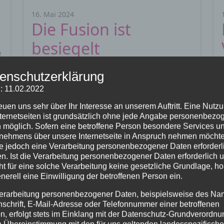
16. Mai 2024
Die Fusion ist
besiegelt
e
Am Mittwoch, 15.05.2024 haben die
enschutzerklärung
Kirchenvorstände der Evangelischen
: 11.02.2022
Kirchengemeinden der Stadtkirche, der
reuen uns sehr über Ihr Interesse an unserem Auftritt. Eine Nutz
Kreuzkirche und der Auferstehungskirche
nternetseiten ist grundsätzlich ohne jede Angabe personenbezo
einstimmig den Zusammenschluss zur
 möglich. Sofern eine betroffene Person besondere Services u
„Evangelischen Kirchengemeinde…
nehmens über unsere Internetseite in Anspruch nehmen möchte
e jedoch eine Verarbeitung personenbezogener Daten erforderl
n. Ist die Verarbeitung personenbezogener Daten erforderlich 
Weiterlesen…
ht für eine solche Verarbeitung keine gesetzliche Grundlage, ho
enerell eine Einwilligung der betroffenen Person ein.
erarbeitung personenbezogener Daten, beispielsweise des Na
nschrift, E-Mail-Adresse oder Telefonnummer einer betroffenen
n, erfolgt stets im Einklang mit der Datenschutz-Grundverordnu
n Übereinstimmung mit den für uns geltenden landesspezifisch