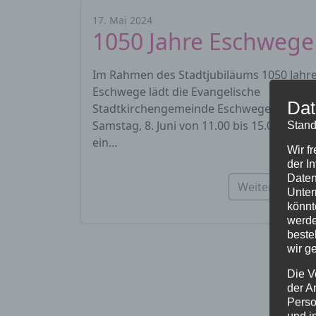
17. Mai 2024
1050 Jahre Eschwege
Im Rahmen des Stadtjubiläums 1050 Jahr
Eschwege lädt die Evangelische
Dat
Stadtkirchengemeinde Eschwege am
Samstag, 8. Juni von 11.00 bis 15.00 Uhr
Stand
ein…
Wir f
der I
Daten
Weiterlesen…
Unter
könnt
werde
beste
wir g
Die V
der A
Perso
und i