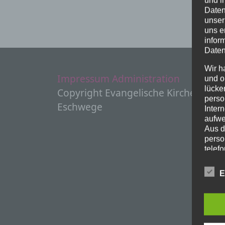
Daten
unser
uns e
infor
Daten
Wir h
Impressum
Administration
und o
lücke
Copyright Evangelische Kirchen
perso
Eschwege
Inter
aufwe
Aus d
perso
telef
Begr
E
Die D
Europ
Daten
Daten