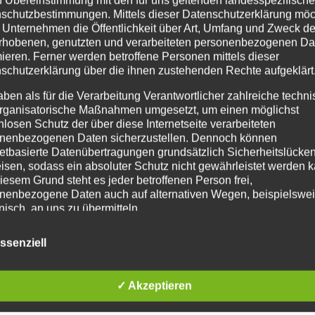
schutzbestimmungen. Mittels dieser Datenschutzerklärung mö
 Unternehmen die Öffentlichkeit über Art, Umfang und Zweck de
rhobenen, genutzten und verarbeiteten personenbezogenen Da
mieren. Ferner werden betroffene Personen mittels dieser
schutzerklärung über die ihnen zustehenden Rechte aufgeklärt
aben als für die Verarbeitung Verantwortlicher zahlreiche techn
rganisatorische Maßnahmen umgesetzt, um einen möglichst
nlosen Schutz der über diese Internetseite verarbeiteten
nenbezogenen Daten sicherzustellen. Dennoch können
netbasierte Datenübertragungen grundsätzlich Sicherheitslücke
isen, sodass ein absoluter Schutz nicht gewährleistet werden k
iesem Grund steht es jeder betroffenen Person frei,
nenbezogene Daten auch auf alternativen Wegen, beispielswe
onisch, an uns zu übermitteln.
iffsbestimmungen
ssenziell
atenschutzerklärung beruht auf den Begrifflichkeiten, die durch
äischen Richtlinien- und Verordnungsgeber beim Erlass der
✓ Akzeptieren
schutz-Grundverordnung (DS-GVO) verwendet wurden. Unser
schutzerklärung soll sowohl für die Öffentlichkeit als auch für u