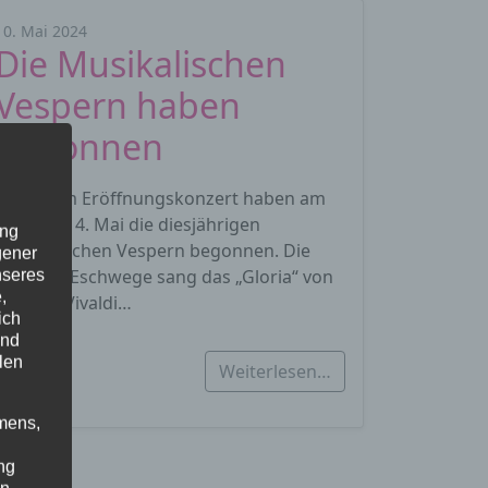
10. Mai 2024
Die Musikalischen
Vespern haben
begonnen
Mit einem Eröffnungskonzert haben am
Samstag, 4. Mai die diesjährigen
ung
Musikalischen Vespern begonnen. Die
gener
Kantorei Eschwege sang das „Gloria“ von
nseres
,
Antonio Vivaldi…
ich
und
len
Weiterlesen…
mens,
ng
en