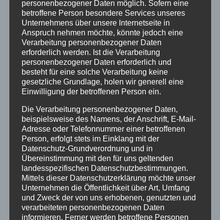
personenbezogener Daten möglich. Sofern eine
betroffene Person besondere Services unseres
Unternehmens über unsere Internetseite in
Anspruch nehmen möchte, könnte jedoch eine
Verarbeitung personenbezogener Daten
erforderlich werden. Ist die Verarbeitung
personenbezogener Daten erforderlich und
besteht für eine solche Verarbeitung keine
gesetzliche Grundlage, holen wir generell eine
Im Rahmen des Stadtjubiläums 1050 Jahre
Einwilligung der betroffenen Person ein.
Eschwege lädt die Evangelische
Die Verarbeitung personenbezogener Daten,
Stadtkirchengemeinde Eschwege am
beispielsweise des Namens, der Anschrift, E-Mail-
Samstag, 8. Juni von 11.00 bis 15.00 Uhr ein zu
Adresse oder Telefonnummer einer betroffenen
einer große Mitmachaktion für Familien mit
Person, erfolgt stets im Einklang mit der
Kindern bis 12 Jahren in und um die
Datenschutz-Grundverordnung und in
Übereinstimmung mit den für uns geltenden
Marktkirche. An insgesamt 16 Stationen
landesspezifischen Datenschutzbestimmungen.
können Kinder einen Schatz finden, sich wie
Mittels dieser Datenschutzerklärung möchte unser
Theophanu und Otto verkleiden, Glocken
Unternehmen die Öffentlichkeit über Art, Umfang
läuten, bei einem Quiz zur Geschichte der
und Zweck der von uns erhobenen, genutzten und
Kirche mitmachen, die Fürstengruft
verarbeiteten personenbezogenen Daten
informieren. Ferner werden betroffene Personen
entdecken, den Umriss der Kirche messen