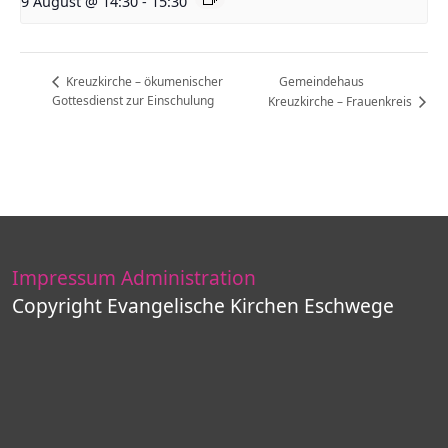
9 August @ 14:30
-
15:30
Gemeindehaus
Kreuzkirche – ökumenischer
Gottesdienst zur Einschulung
Kreuzkirche – Frauenkreis
Impressum
Administration
Copyright Evangelische Kirchen Eschwege