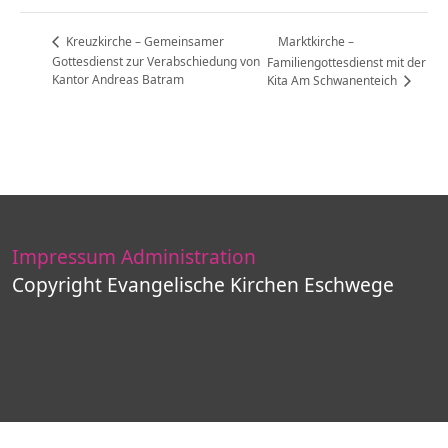
Marktkirche –
Kreuzkirche – Gemeinsamer
Gottesdienst zur Verabschiedung von
Familiengottesdienst mit der
Kantor Andreas Batram
Kita Am Schwanenteich
Impressum
Administration
Copyright Evangelische Kirchen Eschwege