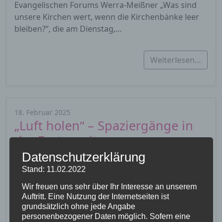
Evangelischen Forums Werra-Meißner „Was sind
unsere Kirchen wert, wenn die Kirchenbänke leer
bleiben?“, die am Dienstag,…
Weiterlesen…
18. Februar 2025
„Luft holen“ – Spaziergänge in
der Fastenzeit
Datenschutzerklärung
In den 7 Wochen vor Ostern lädt Pfarrerin Repp-
Stand: 11.02.2022
Jost ein zu Spaziergängen rund um den
Leuchtberg, jeweils montags von 10.00 – 11.00…
Wir freuen uns sehr über Ihr Interesse an unserem
Auftritt. Eine Nutzung der Internetseiten ist
grundsätzlich ohne jede Angabe
Weiterlesen…
personenbezogener Daten möglich. Sofern eine