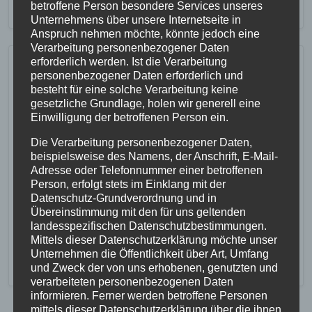
betroffene Person besondere Services unseres
Unternehmens über unsere Internetseite in
Anspruch nehmen möchte, könnte jedoch eine
Verarbeitung personenbezogener Daten
erforderlich werden. Ist die Verarbeitung
11. Februar 2025
personenbezogener Daten erforderlich und
Die aktuelle Situation in Israel /
besteht für eine solche Verarbeitung keine
Palästina und die Hintergründe
gesetzliche Grundlage, holen wir generell eine
Einwilligung der betroffenen Person ein.
des Konflikts
Die Verarbeitung personenbezogener Daten,
Vortrag im Evangelischen Forum Werra-Meißner
beispielsweise des Namens, der Anschrift, E-Mail-
Adresse oder Telefonnummer einer betroffenen
am 06.02.2025 „Die Menschen im Nahen Osten –
Person, erfolgt stets im Einklang mit der
Israelis wie Palästinenser – sind nach 16 Monaten
Datenschutz-Grundverordnung und in
Krieg…
Übereinstimmung mit den für uns geltenden
landesspezifischen Datenschutzbestimmungen.
Mittels dieser Datenschutzerklärung möchte unser
Weiterlesen…
Unternehmen die Öffentlichkeit über Art, Umfang
und Zweck der von uns erhobenen, genutzten und
verarbeiteten personenbezogenen Daten
informieren. Ferner werden betroffene Personen
mittels dieser Datenschutzerklärung über die ihnen