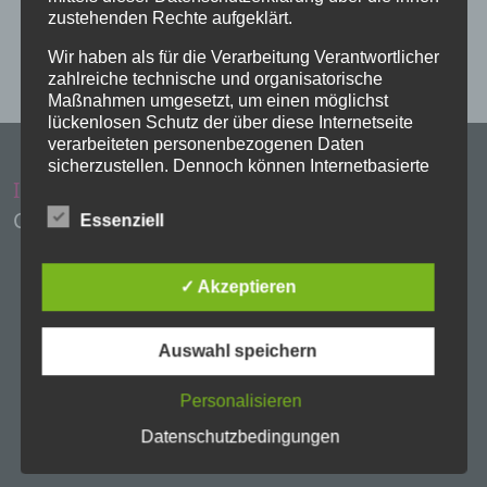
zustehenden Rechte aufgeklärt.
Wir haben als für die Verarbeitung Verantwortlicher
zahlreiche technische und organisatorische
Maßnahmen umgesetzt, um einen möglichst
lückenlosen Schutz der über diese Internetseite
verarbeiteten personenbezogenen Daten
sicherzustellen. Dennoch können Internetbasierte
Impressum
Administration
Datenübertragungen grundsätzlich
Sicherheitslücken aufweisen, sodass ein absoluter
Copyright Evangelische Kirchen Eschwege
Essenziell
Schutz nicht gewährleistet werden kann. Aus
diesem Grund steht es jeder betroffenen Person
frei, personenbezogene Daten auch auf
✓ Akzeptieren
alternativen Wegen, beispielsweise telefonisch, an
uns zu übermitteln.
Auswahl speichern
Begriffsbestimmungen
Personalisieren
Die Datenschutzerklärung beruht auf den
Begrifflichkeiten, die durch den Europäischen
Datenschutzbedingungen
Richtlinien- und Verordnungsgeber beim Erlass
der Datenschutz-Grundverordnung (DS-GVO)
verwendet wurden. Unsere Datenschutzerklärung