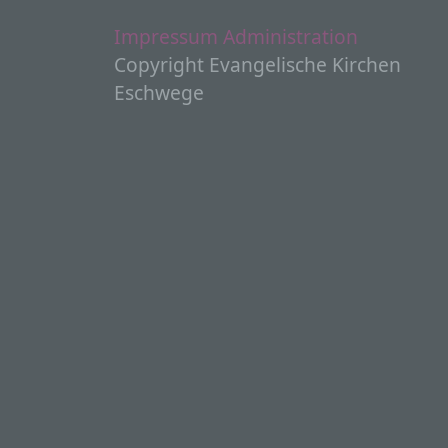
Impressum
Administration
V
a
Copyright Evangelische Kirchen
Z
Eschwege
E
A
V
e
V
d
E
p
e
e
P
p