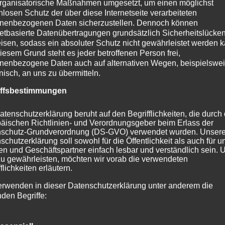
rganisatorische Maßnahmen umgesetzt, um einen möglichst
 Veranstaltung, die hybrid stattfand, beleuchtete die aktue
nlosen Schutz der über diese Internetseite verarbeiteten
 die Hintergründe des Nah-Ost-Konflikts. Dr. Götze, der R
nenbezogenen Daten sicherzustellen. Dennoch können
 Dialog im Zentrum Ökumene in Frankfurt ist, war gerade z
netbasierte Datenübertragungen grundsätzlich Sicherheitslücke
 nach Israel zurückgekehrt, wo er an der Gebetswoche für d
isen, sodass ein absoluter Schutz nicht gewährleistet werden k
usalem teilgenommen hatte. Es herrsche eine große Unsich
iesem Grund steht es jeder betroffenen Person frei,
nenbezogene Daten auch auf alternativen Wegen, beispielswe
nächstes komme. Zahlreiche christliche Familien seien in den
onisch, an uns zu übermitteln.
andert. Es gäbe keine Zukunftsperspektive. Während auf j
ach Sicherheit groß sei, sehnten sich Palästinenser nach
iffsbestimmungen
it. Auf beiden Seiten seien die Verletzungen so groß, das
angen sei.
atenschutzerklärung beruht auf den Begrifflichkeiten, die durch
äischen Richtlinien- und Verordnungsgeber beim Erlass der
schutz-Grundverordnung (DS-GVO) verwendet wurden. Unser
hlussreichen Analyse des Nahost-Konflikts ging Götze zurück
schutzerklärung soll sowohl für die Öffentlichkeit als auch für u
s die Briten einerseits den Juden eine nationale Heimstätte
n und Geschäftspartner einfach lesbar und verständlich sein.
rerseits den Arabern zusicherten, dass ihre Rechte nicht b
zu gewährleisten, möchten wir vorab die verwendeten
flichkeiten erläutern.
erwenden in dieser Datenschutzerklärung unter anderem die
 dem Konflikt in erster Linie um Land- und Besitzrechte, 
nden Begriffe:
iche Ressourcen gehe, spielten, so Götze, religiöse Hinterg
olle. Seit dem Sechstagekrieg 1967 werde der Konflikt jed