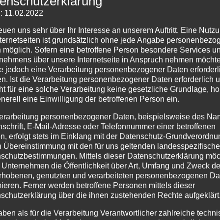
Konflikts
enschutzerklärung
: 11.02.2022
reuen uns sehr über Ihr Interesse an unserem Auftritt. Eine Nutz
11. Februar 2025
von Sieglinde Repp-Jost
nternetseiten ist grundsätzlich ohne jede Angabe personenbezo
 möglich. Sofern eine betroffene Person besondere Services u
nehmens über unsere Internetseite in Anspruch nehmen möchte
e jedoch eine Verarbeitung personenbezogener Daten erforderl
n. Ist die Verarbeitung personenbezogener Daten erforderlich 
ht für eine solche Verarbeitung keine gesetzliche Grundlage, ho
enerell eine Einwilligung der betroffenen Person ein.
erarbeitung personenbezogener Daten, beispielsweise des Na
nschrift, E-Mail-Adresse oder Telefonnummer einer betroffenen
n, erfolgt stets im Einklang mit der Datenschutz-Grundverordnu
n Übereinstimmung mit den für uns geltenden landesspezifisch
angelischen Forum Werra-Meißner am 06.02.2025
schutzbestimmungen. Mittels dieser Datenschutzerklärung mö
 Unternehmen die Öffentlichkeit über Art, Umfang und Zweck de
m Nahen Osten – Israelis wie Palästinenser – sind nach 16
rhobenen, genutzten und verarbeiteten personenbezogenen Da
ußerlich erschöpft.“
mieren. Ferner werden betroffene Personen mittels dieser
schutzerklärung über die ihnen zustehenden Rechte aufgeklärt
achtung eröffnete Dr. Andreas Götze, seinen Vortrag im Ev
ißner, am Donnerstag, 6. Februar im Gemeindehaus Bei d
aben als für die Verarbeitung Verantwortlicher zahlreiche techn