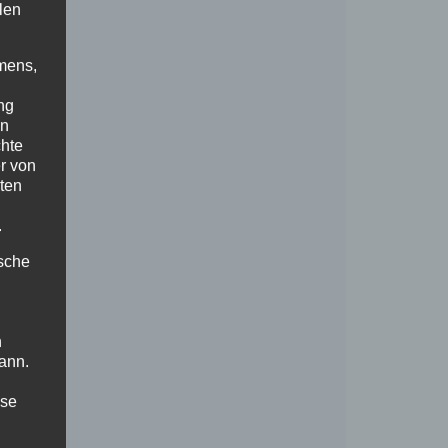
len
mens,
ng
en
chte
r von
ten
.
ische
n
ann.
ise