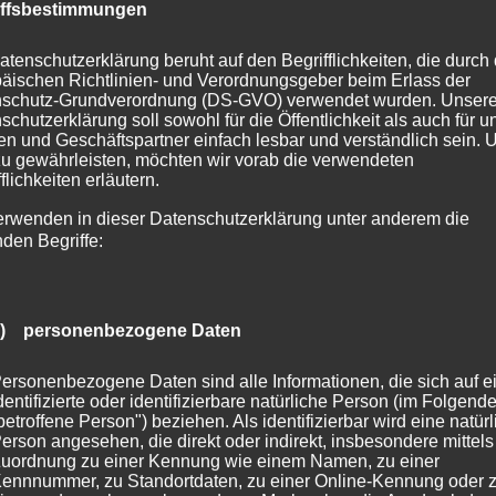
 früher als im Kalender vermerkt
iffsbestimmungen
e Auferstehungsgemeinde in der gut
irche das Erntedankfest. Die Kinder
atenschutzerklärung beruht auf den Begrifflichkeiten, die durch
artens wollten wie in jedem Jahr
äischen Richtlinien- und Verordnungsgeber beim Erlass der
schutz-Grundverordnung (DS-GVO) verwendet wurden. Unser
rsingen, was durch die allgemeine
schutzerklärung soll sowohl für die Öffentlichkeit als auch für u
nicht möglich war. Dennoch waren
n und Geschäftspartner einfach lesbar und verständlich sein.
Gottesdienst präsent: Ein im
zu gewährleisten, möchten wir vorab die verwendeten
flichkeiten erläutern.
ten aufgenommenes Gesangsvideo
ll gestaltete Plakate zum Thema
erwenden in dieser Datenschutzerklärung unter anderem die
“ bereicherten den Gottesdienst.
nden Begriffe:
redigt zu dem Lied „Wir pflügen
euen“ betonte Pfarrer Joachim
a) personenbezogene Daten
ss wir Gott für das Gute, das wir
 danken können, auch wenn es
ersonenbezogene Daten sind alle Informationen, die sich auf e
re Hände“ geht, also viel
dentifizierte oder identifizierbare natürliche Person (im Folgend
r Fleiß notwendig ist.
betroffene Person") beziehen. Als identifizierbar wird eine natür
erson angesehen, die direkt oder indirekt, insbesondere mittels
ieder hatten wie in jedem Jahr
uordnung zu einer Kennung wie einem Namen, zu einer
ennnummer, zu Standortdaten, zu einer Online-Kennung oder 
d haltbare Lebensmittel