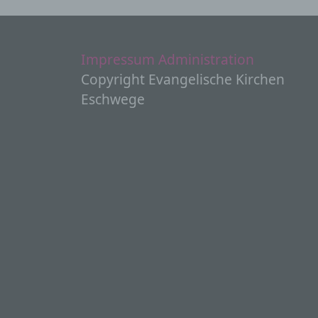
P
e
H
Impressum
Administration
s
Copyright Evangelische Kirchen
d
t
Eschwege
g
i
w
g
V
n
S
M
S
U
d
K
d