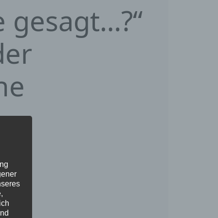
e gesagt…?“
der
he
ung
gener
nseres
,
ich
und