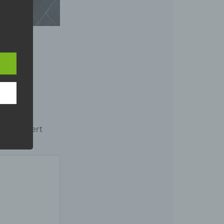
chen
rliche
eitung
t
*
markiert
ren
, das
der
ung.