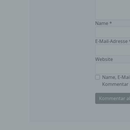
d
Name
*
E
p
e
E-Mail-Adresse
Website
e
P
Name, E-Mai
p
p
Kommentar s
p
b
w
Z
n