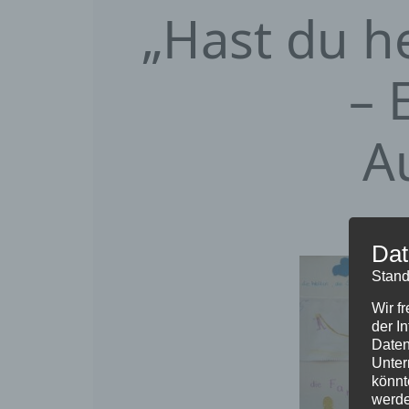
„Hast du h
– 
A
Dat
Stand
Wir f
der I
Daten
Unter
könnt
werde