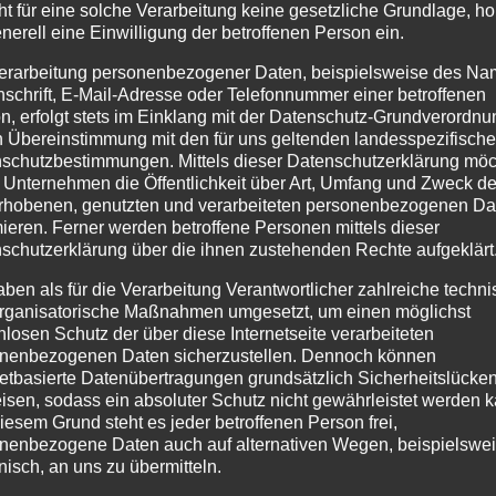
ht für eine solche Verarbeitung keine gesetzliche Grundlage, ho
enerell eine Einwilligung der betroffenen Person ein.
erarbeitung personenbezogener Daten, beispielsweise des Na
nschrift, E-Mail-Adresse oder Telefonnummer einer betroffenen
n, erfolgt stets im Einklang mit der Datenschutz-Grundverordnu
n Übereinstimmung mit den für uns geltenden landesspezifisch
schutzbestimmungen. Mittels dieser Datenschutzerklärung mö
 Unternehmen die Öffentlichkeit über Art, Umfang und Zweck de
rhobenen, genutzten und verarbeiteten personenbezogenen Da
mieren. Ferner werden betroffene Personen mittels dieser
schutzerklärung über die ihnen zustehenden Rechte aufgeklärt
aben als für die Verarbeitung Verantwortlicher zahlreiche techn
rganisatorische Maßnahmen umgesetzt, um einen möglichst
nlosen Schutz der über diese Internetseite verarbeiteten
nenbezogenen Daten sicherzustellen. Dennoch können
netbasierte Datenübertragungen grundsätzlich Sicherheitslücke
isen, sodass ein absoluter Schutz nicht gewährleistet werden k
iesem Grund steht es jeder betroffenen Person frei,
nenbezogene Daten auch auf alternativen Wegen, beispielswe
onisch, an uns zu übermitteln.