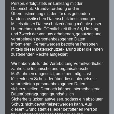
Person, erfolgt stets im Einklang mit der
Der neue Kirchenvorstand setzt sich aus
Datenschutz-Grundverordnung und in
gewählten und berufenen Mitgliedern
Übereinstimmung mit den für uns geltenden
zusammen. Von den insgesamt 17
landesspezifischen Datenschutzbestimmungen.
Mittels dieser Datenschutzerklärung möchte unser
Kandidatinnen und Kandidaten konnten für
Unternehmen die Öffentlichkeit über Art, Umfang
12 Personen Stimmen abgegeben werden.
und Zweck der von uns erhobenen, genutzten und
verarbeiteten personenbezogenen Daten
Gewählt wurden:
informieren. Ferner werden betroffene Personen
mittels dieser Datenschutzerklärung über die ihnen
Katrin Alsleben
zustehenden Rechte aufgeklärt.
Dr. Marion Haase
Wir haben als für die Verarbeitung Verantwortlicher
zahlreiche technische und organisatorische
Astrid Fey
Maßnahmen umgesetzt, um einen möglichst
lückenlosen Schutz der über diese Internetseite
Nicola Alexander Ferl
verarbeiteten personenbezogenen Daten
sicherzustellen. Dennoch können Internetbasierte
Jasmin Schlee
Datenübertragungen grundsätzlich
Sicherheitslücken aufweisen, sodass ein absoluter
Annette Lieberknecht-Wolf
Schutz nicht gewährleistet werden kann. Aus
diesem Grund steht es jeder betroffenen Person
Ulrike Arnold