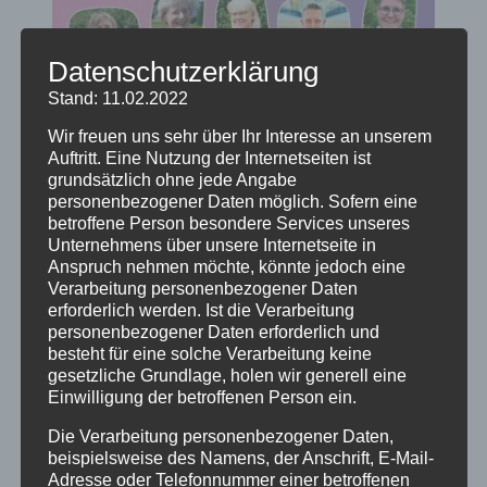
Datenschutzerklärung
Stand: 11.02.2022
Wir freuen uns sehr über Ihr Interesse an unserem
Auftritt. Eine Nutzung der Internetseiten ist
grundsätzlich ohne jede Angabe
personenbezogener Daten möglich. Sofern eine
betroffene Person besondere Services unseres
Unternehmens über unsere Internetseite in
Anspruch nehmen möchte, könnte jedoch eine
Verarbeitung personenbezogener Daten
erforderlich werden. Ist die Verarbeitung
personenbezogener Daten erforderlich und
besteht für eine solche Verarbeitung keine
Wir danken allen, die sich an der Wahl
gesetzliche Grundlage, holen wir generell eine
Einwilligung der betroffenen Person ein.
beteiligt haben, ganz herzlich!
Die Verarbeitung personenbezogener Daten,
Die Wahlbeteiligung lag in unserer Gemeinde
beispielsweise des Namens, der Anschrift, E-Mail-
bei 13,8 %, im Kirchenkreis bei 48 %.
Adresse oder Telefonnummer einer betroffenen