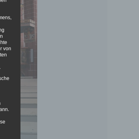
len
mens,
ng
en
chte
r von
ten
.
ische
n
ann.
ise