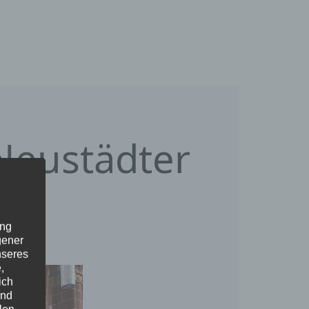
Neustädter
ung
gener
nseres
,
ich
und