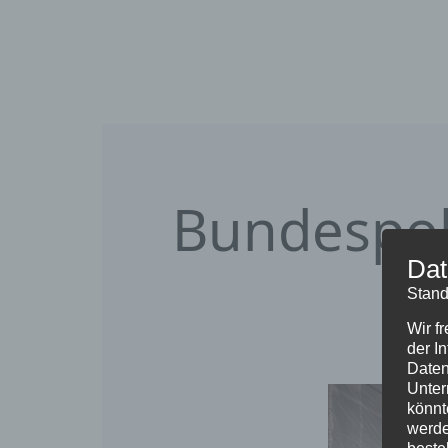
Bundespol
Dat
Stand
Wir f
der I
Daten
Unter
könnt
werde