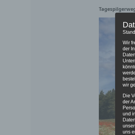
Tagespilgerwe
Dat
Stand
Wir f
der I
Daten
Unter
könnt
werde
beste
wir g
Die V
der A
Perso
und i
Daten
unser
uns e