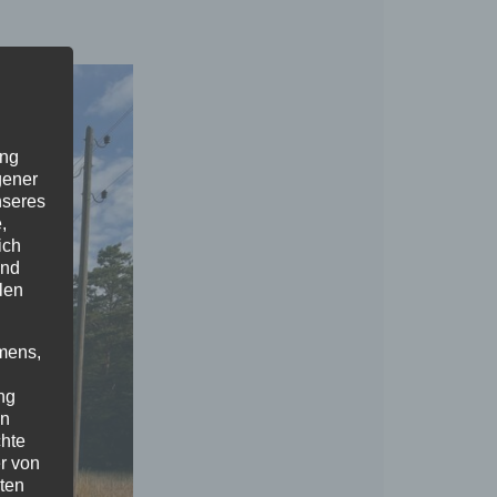
ung
gener
nseres
,
ich
und
len
mens,
ng
en
chte
r von
ten