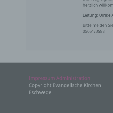
V
herzlich willk
Leitung: Ulrike
c
Bitte melden Sie
V
05651/3588
a
Z
E
A
V
e
V
Impressum
Administration
d
Copyright Evangelische Kirchen
E
Eschwege
p
e