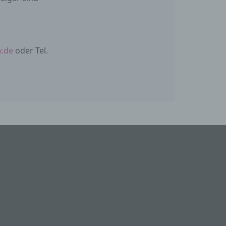
.de
oder Tel.
ren
, das
der
ung.
r
ng