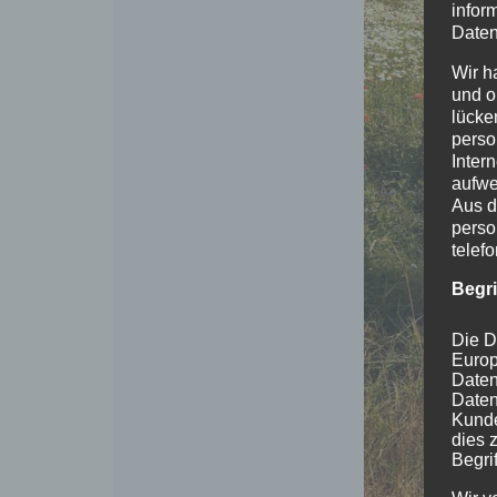
infor
Daten
Wir h
und o
lücke
perso
Inter
aufwe
Aus d
perso
telef
Begr
Die D
Europ
Daten
Daten
Kunde
dies 
Begrif