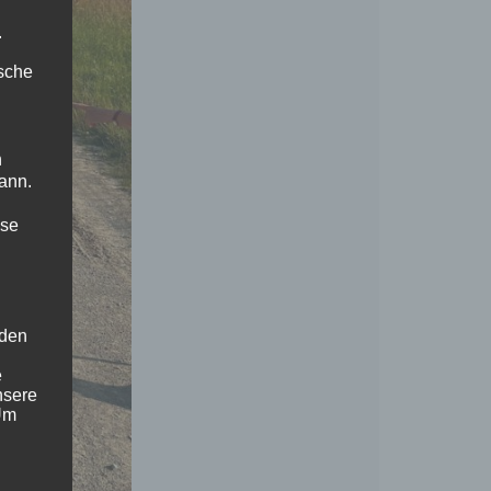
.
ische
n
ann.
ise
 den
e
nsere
 Um