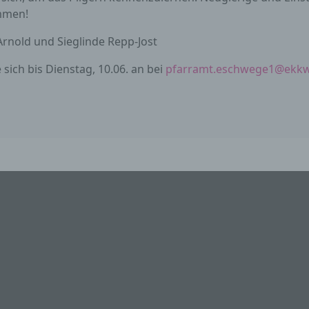
erantwortlichen verarbeitet werden.
ommen!
 Arnold und Sieglinde Repp-Jost
) Verarbeitung
 sich bis Dienstag, 10.06. an bei
pfarramt.eschwege1@ekkw
erarbeitung ist jeder mit oder ohne Hilfe automatisierter Verfah
usgeführte Vorgang oder jede solche Vorgangsreihe im
usammenhang mit personenbezogenen Daten wie das Erheben
rfassen, die Organisation, das Ordnen, die Speicherung, die
npassung oder Veränderung, das Auslesen, das Abfragen, die
erwendung, die Offenlegung durch Übermittlung, Verbreitung o
ine andere Form der Bereitstellung, den Abgleich oder die
erknüpfung, die Einschränkung, das Löschen oder die Vernicht
) Einschränkung der Verarbeitung
inschränkung der Verarbeitung ist die Markierung gespeicherte
ersonenbezogener Daten mit dem Ziel, ihre künftige Verarbeitu
inzuschränken.