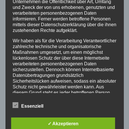
Unternehmen die Öffentlichkeit über Art, Umfang
Am 1. März hat die neue Profilkantorin, Juliane
und Zweck der von uns erhobenen, genutzten und
verarbeiteten personenbezogenen Daten
Baumann-Kremzow, ihre Tätigkeit in der
informieren. Ferner werden betroffene Personen
Evangelischen Kirchengemeinde Eschwege
mittels dieser Datenschutzerklärung über die ihnen
aufgenommen.
zustehenden Rechte aufgeklärt.
Sie übernimmt die musikalische Arbeit mit
Wir haben als für die Verarbeitung Verantwortlicher
den Kinder- und Jugendchorgruppen, die
zahlreiche technische und organisatorische
Maßnahmen umgesetzt, um einen möglichst
bislang Bezirkskantorin Susanne Voß geleitet
lückenlosen Schutz der über diese Internetseite
hat.
verarbeiteten personenbezogenen Daten
sicherzustellen. Dennoch können Internetbasierte
Diese Tätigkeit übt sie mit einer halben Stelle
Datenübertragungen grundsätzlich
aus. Mit der anderen halben Stelle fördert sie
Sicherheitslücken aufweisen, sodass ein absoluter
auf landeskirchlicher Ebene in der Region
Schutz nicht gewährleistet werden kann. Aus
Nord die Aus- und Fortbildung von Menschen,
diesem Grund steht es jeder betroffenen Person
frei, personenbezogene Daten auch auf
die mit Kindern singen möchten. Damit
alternativen Wegen, beispielsweise telefonisch, an
verstärkt die Landeskirche die Kirchenmusik
Essenziell
uns zu übermitteln.
in der Region.
Begriffsbestimmungen
✓ Akzeptieren
Am Sonntag, 23.03.2025 wird sie in einem