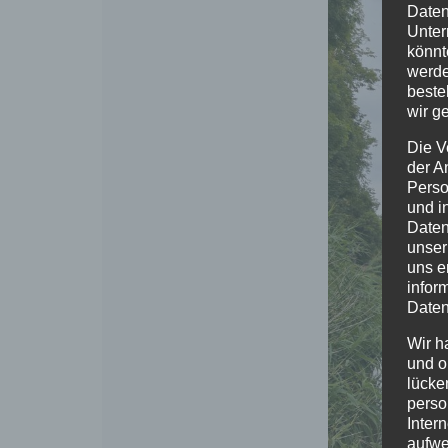
Daten
Unter
könnt
werde
beste
wir g
Die V
der A
Perso
und i
Daten
unser
uns e
infor
Daten
Wir h
und o
lücke
perso
Inter
aufwe