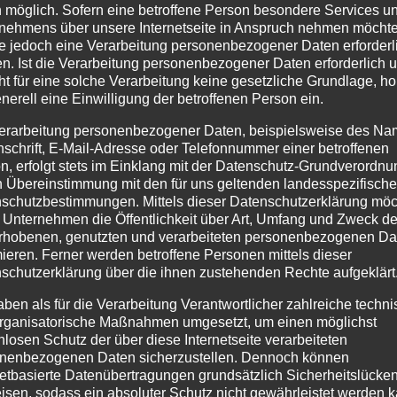
 möglich. Sofern eine betroffene Person besondere Services u
nehmens über unsere Internetseite in Anspruch nehmen möchte
e jedoch eine Verarbeitung personenbezogener Daten erforderl
n. Ist die Verarbeitung personenbezogener Daten erforderlich 
ht für eine solche Verarbeitung keine gesetzliche Grundlage, ho
enerell eine Einwilligung der betroffenen Person ein.
erarbeitung personenbezogener Daten, beispielsweise des Na
nschrift, E-Mail-Adresse oder Telefonnummer einer betroffenen
n, erfolgt stets im Einklang mit der Datenschutz-Grundverordnu
n Übereinstimmung mit den für uns geltenden landesspezifisch
schutzbestimmungen. Mittels dieser Datenschutzerklärung mö
 Unternehmen die Öffentlichkeit über Art, Umfang und Zweck de
rhobenen, genutzten und verarbeiteten personenbezogenen Da
mieren. Ferner werden betroffene Personen mittels dieser
schutzerklärung über die ihnen zustehenden Rechte aufgeklärt
aben als für die Verarbeitung Verantwortlicher zahlreiche techn
rganisatorische Maßnahmen umgesetzt, um einen möglichst
nlosen Schutz der über diese Internetseite verarbeiteten
nenbezogenen Daten sicherzustellen. Dennoch können
netbasierte Datenübertragungen grundsätzlich Sicherheitslücke
isen, sodass ein absoluter Schutz nicht gewährleistet werden k