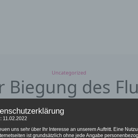
Kategorien
Uncategorized
r Biegung des Flu
esdienst an der 
enschutzerklärung
: 11.02.2022
21. August 2024
von Sieglinde Repp-Jost
reuen uns sehr über Ihr Interesse an unserem Auftritt. Eine Nutz
nternetseiten ist grundsätzlich ohne jede Angabe personenbezo