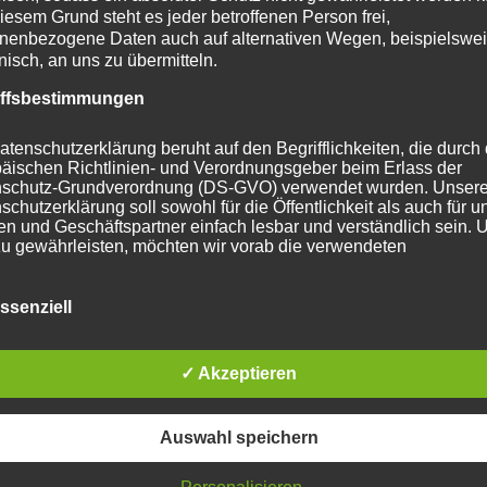
iesem Grund steht es jeder betroffenen Person frei,
nenbezogene Daten auch auf alternativen Wegen, beispielswe
onisch, an uns zu übermitteln.
ptember 2024, 10.30 Uhr auf dem Gelände des Kanu-Clubs
iffsbestimmungen
atenschutzerklärung beruht auf den Begrifflichkeiten, die durch
renzfluss verbindet Thüringen und Hessen. Er ist Lebensr
äischen Richtlinien- und Verordnungsgeber beim Erlass der
e und Pflanzen. Welche Erlebnisse und Erfahrungen mach
schutz-Grundverordnung (DS-GVO) verwendet wurden. Unser
schutzerklärung soll sowohl für die Öffentlichkeit als auch für u
 Kanufahrer oder Wanderer, als Anwohner oder Spaziergän
n und Geschäftspartner einfach lesbar und verständlich sein.
am wahr, hören Flussgeschichten aus dem Alltag und der Bi
zu gewährleisten, möchten wir vorab die verwendeten
 „in den Fluss“ bringt.
flichkeiten erläutern.
erwenden in dieser Datenschutzerklärung unter anderem die
auch dem Werra-Meißner-Kreis, dessen Gründung vor 50 Jah
ssenziell
nden Begriffe:
eiert wird, seinen Namen gegeben. Das Jubiläumsfest beg
ark.
✓ Akzeptieren
oß, Liturgin: Pfrin. Sieglinde Repp-Jost
a) personenbezogene Daten
Auswahl speichern
Evangelische Stadtkirchengemeinde Eschwege in Kooperatio
ersonenbezogene Daten sind alle Informationen, die sich auf e
wege e.V.
dentifizierte oder identifizierbare natürliche Person (im Folgend