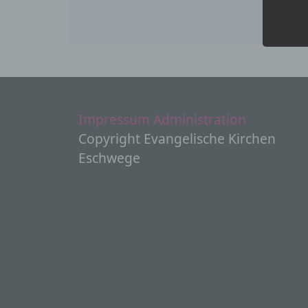
„
P
Z
K
e
p
w
P
Impressum
Administration
Copyright Evangelische Kirchen
b
Eschwege
B
P
V
c
V
a
Z