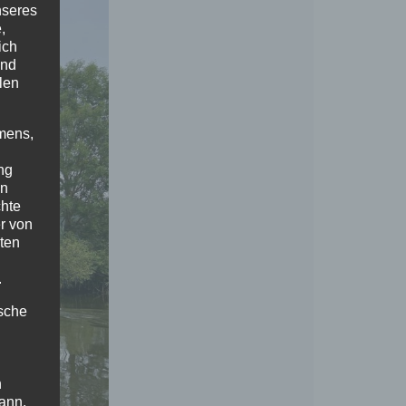
nseres
,
ich
und
len
mens,
ng
en
chte
r von
ten
.
ische
n
ann.