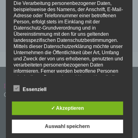
Die Verarbeitung personenbezogener Daten,
beispielsweise des Namens, der Anschrift, E-Mail-
Adresse oder Telefonnummer einer betroffenen
Person, erfolgt stets im Einklang mit der
Datenschutz-Grundverordnung und in
Übereinstimmung mit den für uns geltenden
landesspezifischen Datenschutzbestimmungen.
Mittels dieser Datenschutzerklärung möchte unser
Unternehmen die Öffentlichkeit über Art, Umfang
und Zweck der von uns erhobenen, genutzten und
verarbeiteten personenbezogenen Daten
informieren. Ferner werden betroffene Personen
mittels dieser Datenschutzerklärung über die ihnen
zustehenden Rechte aufgeklärt.
Impressum
Administration
Essenziell
Copyright Evangelische Kirchen Eschwege
Wir haben als für die Verarbeitung Verantwortlicher
zahlreiche technische und organisatorische
Maßnahmen umgesetzt, um einen möglichst
✓ Akzeptieren
lückenlosen Schutz der über diese Internetseite
verarbeiteten personenbezogenen Daten
sicherzustellen. Dennoch können Internetbasierte
Auswahl speichern
Datenübertragungen grundsätzlich
Sicherheitslücken aufweisen, sodass ein absoluter