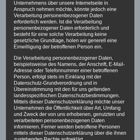
Unternehmens über unsere Internetseite in
Anspruch nehmen möchte, könnte jedoch eine
Verarbeitung personenbezogener Daten
erforderlich werden. Ist die Verarbeitung
personenbezogener Daten erforderlich und
besteht für eine solche Verarbeitung keine
Die Evangelische Stadtkirchengemeinde
gesetzliche Grundlage, holen wir generell eine
Eschwege und das Evangelische Forum
Einwilligung der betroffenen Person ein.
Werra-Meißner laden ein zu vier
Die Verarbeitung personenbezogener Daten,
Gesprächsabenden im Advent.
beispielsweise des Namens, der Anschrift, E-Mail-
Adresse oder Telefonnummer einer betroffenen
In Zeiten, in denen die Welt an vielen Orten in
Person, erfolgt stets im Einklang mit der
Gewalt, Krieg und Chaos zu versinken droht
Datenschutz-Grundverordnung und in
und dunkle Bedrohungsszenarien die Tage
Übereinstimmung mit den für uns geltenden
verschatten, fragen wir nach dem, was
landesspezifischen Datenschutzbestimmungen.
Zuversicht, Hoffnung und Freude gibt und
Mittels dieser Datenschutzerklärung möchte unser
Unternehmen die Öffentlichkeit über Art, Umfang
was wir konkret tun können, um Lichtpunkte
und Zweck der von uns erhobenen, genutzten und
zu setzen. Die Abende beschäftigen sich
verarbeiteten personenbezogenen Daten
jeweils mit einem Bibeltext, laden ein,
informieren. Ferner werden betroffene Personen
Gedanken und Erfahrungen miteinander zu
mittels dieser Datenschutzerklärung über die ihnen
teilen und bieten eine Anleitung, um im Alltag
zustehenden Rechte aufgeklärt.