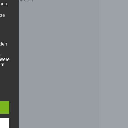
ann.
ise
gitale
 den
chenbüro
e
nsere
 Um
 Bei der
ine