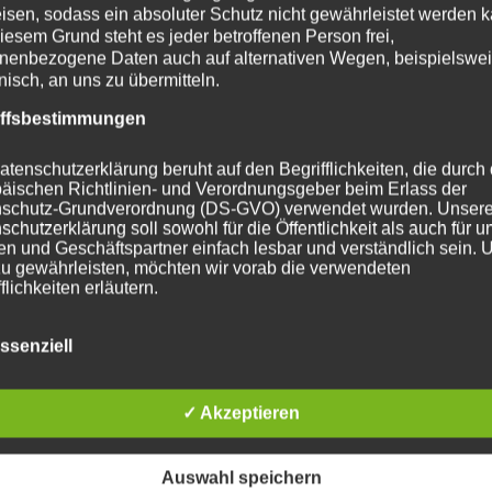
isen, sodass ein absoluter Schutz nicht gewährleistet werden k
 im administrativen Bereich.
iesem Grund steht es jeder betroffenen Person frei,
nenbezogene Daten auch auf alternativen Wegen, beispielswe
sich mit MS-Office-Programmen aus und arbeiten sich in di
onisch, an uns zu übermitteln.
 ein.
iffsbestimmungen
reude an Layoutgestaltung.
n strukturiert und haben Talent im Organisieren.
atenschutzerklärung beruht auf den Begrifflichkeiten, die durch
äischen Richtlinien- und Verordnungsgeber beim Erlass der
cht allein, sondern werden von den Assistenzkräften im Kir
schutz-Grundverordnung (DS-GVO) verwendet wurden. Unser
schutzerklärung soll sowohl für die Öffentlichkeit als auch für u
n und Geschäftspartner einfach lesbar und verständlich sein.
ie Ihre schriftliche Bewerbung bis zum 27. Juni 2023 an:
zu gewährleisten, möchten wir vorab die verwendeten
flichkeiten erläutern.
adtkirchengemeinde, Pfarramt 1, Pfrin. Sieglinde Repp-Jost,
erwenden in dieser Datenschutzerklärung unter anderem die
 37269 Eschwege
ssenziell
nden Begriffe:
✓ Akzeptieren
a) personenbezogene Daten
Auswahl speichern
ersonenbezogene Daten sind alle Informationen, die sich auf e