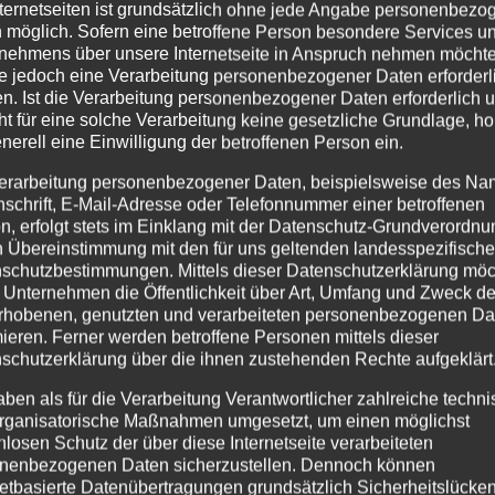
nternetseiten ist grundsätzlich ohne jede Angabe personenbezo
 möglich. Sofern eine betroffene Person besondere Services u
nächst befristet.
nehmens über unsere Internetseite in Anspruch nehmen möchte
e jedoch eine Verarbeitung personenbezogener Daten erforderl
 warten auf Sie:
n. Ist die Verarbeitung personenbezogener Daten erforderlich 
ht für eine solche Verarbeitung keine gesetzliche Grundlage, ho
 Anmeldungen für Amtshandlungen entgegen, bereiten U
enerell eine Einwilligung der betroffenen Person ein.
e und Dimissoriale vor und verarbeiten die Daten im kirch
erarbeitung personenbezogener Daten, beispielsweise des Na
ter
nschrift, E-Mail-Adresse oder Telefonnummer einer betroffenen
 den Plan für Gottesdienste und Musikalische Vespern und 
n, erfolgt stets im Einklang mit der Datenschutz-Grundverordnu
 des Küster- und Lektoren-Teams.
n Übereinstimmung mit den für uns geltenden landesspezifisch
n Liedzettel, Plakate und gestalten den Schaukasten.
schutzbestimmungen. Mittels dieser Datenschutzerklärung mö
 Unternehmen die Öffentlichkeit über Art, Umfang und Zweck de
nheit nehmen Sie Telefonate entgegen, öffnen und sortier
rhobenen, genutzten und verarbeiteten personenbezogenen Da
n Mails.
mieren. Ferner werden betroffene Personen mittels dieser
den digitalen Veranstaltungs- und Raumnutzungskalender.
schutzerklärung über die ihnen zustehenden Rechte aufgeklärt
uständig für Raumvermietungen.
aben als für die Verarbeitung Verantwortlicher zahlreiche techn
en und beschaffen Büromaterial und gottesdienstliche Verb
rganisatorische Maßnahmen umgesetzt, um einen möglichst
nlosen Schutz der über diese Internetseite verarbeiteten
wir uns:
nenbezogenen Daten sicherzustellen. Dennoch können
netbasierte Datenübertragungen grundsätzlich Sicherheitslücke
eine abgeschlossene Ausbildung zur Bürokauffrau/zum B