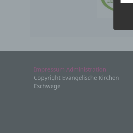
i
„
P
Z
K
e
p
w
P
b
Impressum
Administration
Copyright Evangelische Kirchen
B
Eschwege
P
V
c
V
a