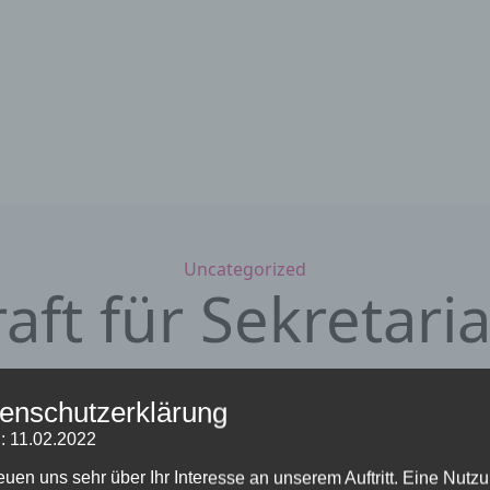
Kategorien
Uncategorized
aft für Sekretari
7. Juni 2023
von Sieglinde Repp-Jost
enschutzerklärung
eibung
: 11.02.2022
ang beträgt zehn Wochenstunden. Die Vergütung richtet s
reuen uns sehr über Ihr Interesse an unserem Auftritt. Eine Nutz