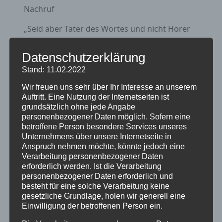
Nachruf
„Seid aber Täter des Wortes und nicht Hörer
allein.“ Jakobus 1,22
Datenschutzerklärung
Die Evangelische Stadtkirchengemeinde
Stand: 11.02.2022
Eschwege trauert um
Wir freuen uns sehr über Ihr Interesse an unserem
Friedhelm Rode
Auftritt. Eine Nutzung der Internetseiten ist
grundsätzlich ohne jede Angabe
Er war 24 Jahre, von 1967 bis 1992, Pfarrer an
personenbezogener Daten möglich. Sofern eine
der Marktkirche, in der ehemals Altstädter
betroffene Person besondere Services unseres
Kirchengemeinde.
Unternehmens über unsere Internetseite in
Anspruch nehmen möchte, könnte jedoch eine
In dieser Zeit entstanden vielfältige
Verarbeitung personenbezogener Daten
Gemeindegruppen, die sich im Pfarrhaus
erforderlich werden. Ist die Verarbeitung
personenbezogener Daten erforderlich und
trafen: ein Ehepaarkreis, ein Kinder- und
besteht für eine solche Verarbeitung keine
Jugendkreis, ein Witwentreff. Das soziale und
gesetzliche Grundlage, holen wir generell eine
diakonische Engagement lag ihm besonders
Einwilligung der betroffenen Person ein.
am Herzen: Pfr. Rode rief die