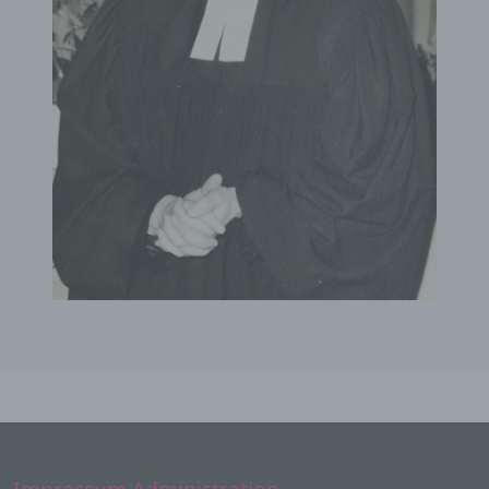
a) personenbezogene Daten
Personenbezogene Daten sind alle
Informationen, die sich auf eine identifizierte
oder identifizierbare natürliche Person (im
Folgenden „betroffene Person") beziehen. Als
identifizierbar wird eine natürliche Person
angesehen, die direkt oder indirekt,
insbesondere mittels Zuordnung zu einer
Kennung wie einem Namen, zu einer
Kennnummer, zu Standortdaten, zu einer
Online-Kennung oder zu einem oder
mehreren besonderen Merkmalen, die
Ausdruck der physischen, physiologischen,
genetischen, psychischen, wirtschaftlichen,
kulturellen oder sozialen Identität dieser
natürlichen Person sind, identifiziert werden
kann.
b) betroffene Person