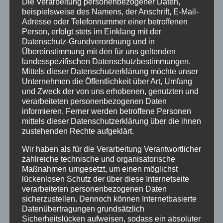
Die Verarbeitung personenbezogener Daten,
Gemeindepflegestation ins Leben und wirkte
beispielsweise des Namens, der Anschrift, E-Mail-
maßgeblich bei der Gründung der Werkstatt
Adresse oder Telefonnummer einer betroffenen
für Junge Menschen mit. Unter seiner Leitung
Person, erfolgt stets im Einklang mit der
übernahm die Kirchengemeinde die
Datenschutz-Grundverordnung und in
Verantwortung für die Ev. Kindertagesstätte
Übereinstimmung mit den für uns geltenden
landesspezifischen Datenschutzbestimmungen.
Am Schwanenteich. Mit der „Waldweihnacht“
Mittels dieser Datenschutzerklärung möchte unser
am 4. Advent am Frau-Holle-Teich initiierte er
Unternehmen die Öffentlichkeit über Art, Umfang
ein Gottesdienstformat, das sich bis heute
und Zweck der von uns erhobenen, genutzten und
großer Beliebtheit erfreut. Auch die
verarbeiteten personenbezogenen Daten
Führungen durch die Fürstengruft am
informieren. Ferner werden betroffene Personen
mittels dieser Datenschutzerklärung über die ihnen
Johannisfestfreitag gehen auf seine Initiative
zustehenden Rechte aufgeklärt.
zurück. Zusammen mit seiner Frau, Dr.
Veronika Rode, etablierte er die Musikalischen
Wir haben als für die Verarbeitung Verantwortlicher
Vespern am Samstagabend. Es entstand ein
zahlreiche technische und organisatorische
Maßnahmen umgesetzt, um einen möglichst
Kinderchor und Konzerte fanden statt. Auch
lückenlosen Schutz der über diese Internetseite
der Bau des Gemeindehauses an der
verarbeiteten personenbezogenen Daten
Marktkirche fällt in seine Dienstzeit.
sicherzustellen. Dennoch können Internetbasierte
Datenübertragungen grundsätzlich
Wir danken Gott für sein segensreiches
Sicherheitslücken aufweisen, sodass ein absoluter