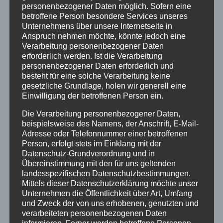
personenbezogener Daten möglich. Sofern eine
„Musik macht Mut“ – unter diesem Motto
betroffene Person besondere Services unseres
erklangen im Herbst 2021 in der Ev. Kirche von
Unternehmens über unsere Internetseite in
Kurhessen-Waldeck zahlreiche
Anspruch nehmen möchte, könnte jedoch eine
Benefizkonzerte zugunsten von
Verarbeitung personenbezogener Daten
erforderlich werden. Ist die Verarbeitung
freischaffenden Musikern. Auch in Eschwege
personenbezogener Daten erforderlich und
und Umgebung spielten und sangen lokale
besteht für eine solche Verarbeitung keine
Musiker und Musikerinnen für den guten
gesetzliche Grundlage, holen wir generell eine
Zweck. Die im Herbst eingeworbenen
Einwilligung der betroffenen Person ein.
Spenden werden nun investiert: am Sonntag,
Die Verarbeitung personenbezogener Daten,
dem 30.
beispielsweise des Namens, der Anschrift, E-Mail-
Adresse oder Telefonnummer einer betroffenen
Januar lädt die Stadtkirchengemeinde und das
Person, erfolgt stets im Einklang mit der
Bezirkskantorat Eschwege zu einem
Datenschutz-Grundverordnung und in
Musikalischen Gottesdienst am Ende der
Übereinstimmung mit den für uns geltenden
Weihnachtszeit um 18 Uhr in die Neustädter
landesspezifischen Datenschutzbestimmungen.
Mittels dieser Datenschutzerklärung möchte unser
Kirche ein. Das Streicherensemble
Unternehmen die Öffentlichkeit über Art, Umfang
accompagnato Kassel musiziert zusammen
und Zweck der von uns erhobenen, genutzten und
mit dem Cantatekreis Eschwege und dem
verarbeiteten personenbezogenen Daten
Kammerchor der Kantorei Eschwege unter