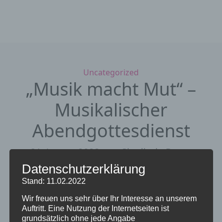
Kategorien
Uncategorized
„Musik macht Mut“ –
Musikalischer
Abendgottesdienst
21. Januar 2022
von Sieglinde Repp-
Jost
Datenschutzerklärung
Stand: 11.02.2022
Achtung Ortswechsel! Der Gottesdienst findet
Wir freuen uns sehr über Ihr Interesse an unserem
um 18.00 Uhr in der Kreuzkirche statt (wegen
Auftritt. Eine Nutzung der Internetseiten ist
baulicher Mängel in der Neustädter Kirche)
grundsätzlich ohne jede Angabe