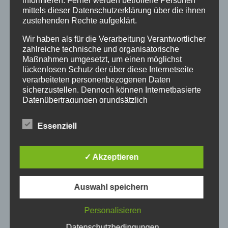
informieren. Ferner werden betroffene Personen
Leitung von Susanne Voß (bekannte und
mittels dieser Datenschutzerklärung über die ihnen
zustehenden Rechte aufgeklärt.
unbekannte) barocke Werke von Bach, Stölzel
Wir haben als für die Verarbeitung Verantwortlicher
und Buxtehude – unter dem Motto „Musik
zahlreiche technische und organisatorische
macht Mut“. Der Eintritt ist frei. Der
Maßnahmen umgesetzt, um einen möglichst
Gottesdienst findet nach den 2G-Corona-
lückenlosen Schutz der über diese Internetseite
Regeln statt, eine Anmeldung ist nicht
verarbeiteten personenbezogenen Daten
sicherzustellen. Dennoch können Internetbasierte
erforderlich.
Datenübertragungen grundsätzlich
Sicherheitslücken aufweisen, sodass ein absoluter
Schutz nicht gewährleistet werden kann. Aus
Essenziell
diesem Grund steht es jeder betroffenen Person
frei, personenbezogene Daten auch auf
alternativen Wegen, beispielsweise telefonisch, an
✓ Akzeptieren
uns zu übermitteln.
Begriffsbestimmungen
Auswahl speichern
Die Datenschutzerklärung beruht auf den
Personalisieren
Begrifflichkeiten, die durch den Europäischen
Richtlinien- und Verordnungsgeber beim Erlass
Datenschutzbedingungen