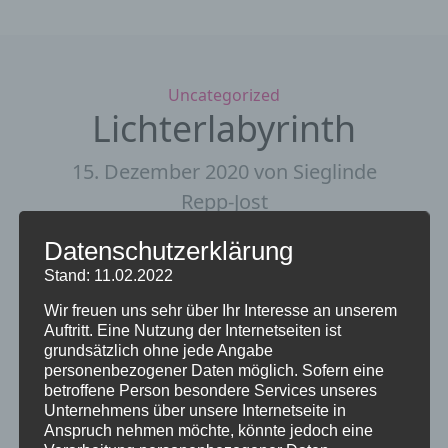
Kategorien
Uncategorized
Lichterlabyrinth
15. Dezember 2020
von Sieglinde
Repp-Jost
Das Lichterlabyrinth in der Marktkirche
Datenschutzerklärung
leuchtet noch bis Montag, 21.12.2020 und
Stand: 11.02.2022
kann täglich von 18.00-20.00 Uhr besucht
Wir freuen uns sehr über Ihr Interesse an unserem
werden. Um 18.00 Uhr gibt es eine 15minütige
Auftritt. Eine Nutzung der Internetseiten ist
Musik.
grundsätzlich ohne jede Angabe
personenbezogener Daten möglich. Sofern eine
betroffene Person besondere Services unseres
Unternehmens über unsere Internetseite in
Anspruch nehmen möchte, könnte jedoch eine