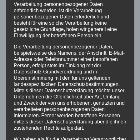
Verarbeitung personenbezogener Daten
erforderlich werden. Ist die Verarbeitung
personenbezogener Daten erforderlich und
besteht für eine solche Verarbeitung keine
gesetzliche Grundlage, holen wir generell eine
Einwilligung der betroffenen Person ein.
Die Verarbeitung personenbezogener Daten,
beispielsweise des Namens, der Anschrift, E-Mail-
Adresse oder Telefonnummer einer betroffenen
Person, erfolgt stets im Einklang mit der
Datenschutz-Grundverordnung und in
Familienweihnacht
Übereinstimmung mit den für uns geltenden
„In Windeln
Mitwirkende: Die
landesspezifischen Datenschutzbestimmungen.
gewickelt“
Konfirmandinnen Letizia
Mittels dieser Datenschutzerklärung möchte unser
Schmidt und Lea Janz
Unternehmen die Öffentlichkeit über Art, Umfang
lesen die
und Zweck der von uns erhobenen, genutzten und
verarbeiteten personenbezogenen Daten
Weihnachtsgeschichte,
informieren. Ferner werden betroffene Personen
Kimberly Schmerfeld und
mittels dieser Datenschutzerklärung über die ihnen
Ben Tuchtfelc, ebenfalls
zustehenden Rechte aufgeklärt.
Konfirmanden sind Maria
Wir haben als für die Verarbeitung Verantwortlicher