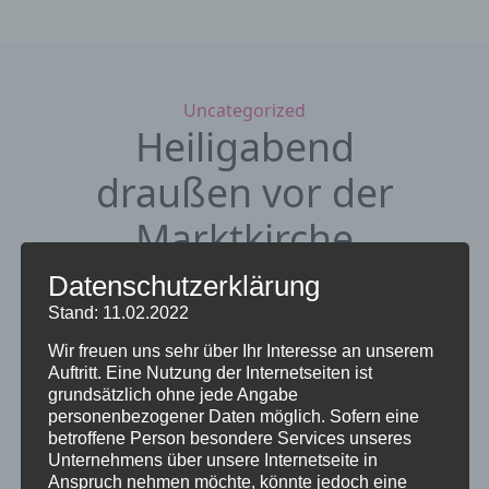
Kategorien
Uncategorized
Heiligabend
draußen vor der
Marktkirche
Datenschutzerklärung
25. Dezember 2020
von Sieglinde
Stand: 11.02.2022
Repp-Jost
Wir freuen uns sehr über Ihr Interesse an unserem
Familienweihnacht „In Windeln gewickelt“
Auftritt. Eine Nutzung der Internetseiten ist
– Heiligabend vor der Marktkirche
grundsätzlich ohne jede Angabe
personenbezogener Daten möglich. Sofern eine
betroffene Person besondere Services unseres
Unternehmens über unsere Internetseite in
Anspruch nehmen möchte, könnte jedoch eine