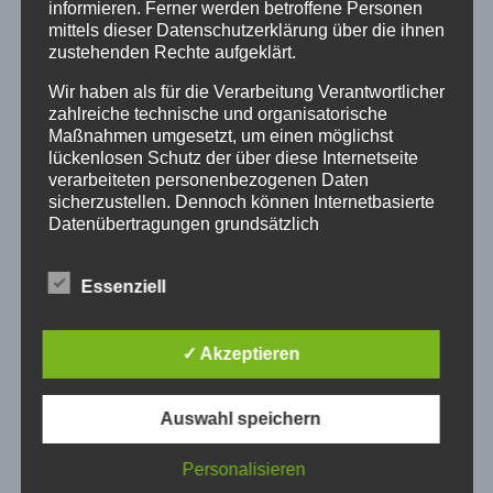
informieren. Ferner werden betroffene Personen
mittels dieser Datenschutzerklärung über die ihnen
zustehenden Rechte aufgeklärt.
Wir haben als für die Verarbeitung Verantwortlicher
Auch in diesem Jahr beteiligte sich die
zahlreiche technische und organisatorische
Auferstehungskirchengemeinde
Maßnahmen umgesetzt, um einen möglichst
lückenlosen Schutz der über diese Internetseite
wieder an der landesweiten Aktion des
verarbeiteten personenbezogenen Daten
„Freiwilligentages“. Pfarrer Meister
sicherzustellen. Dennoch können Internetbasierte
begrüßte Albert Eisengrein, FSJ-
Datenübertragungen grundsätzlich
Absolvent Christian Mühlhause, Nicola
Sicherheitslücken aufweisen, sodass ein absoluter
Ferl, Lothar Quanz, Georg Rabe und
Schutz nicht gewährleistet werden kann. Aus
Essenziell
diesem Grund steht es jeder betroffenen Person
Nicole Schuchard, die dem
frei, personenbezogene Daten auch auf
wuchernden Grün mit Heckenschere,
alternativen Wegen, beispielsweise telefonisch, an
Gabel und Rechen wieder eine
✓ Akzeptieren
uns zu übermitteln.
passende Form gaben. Vielen Dank an
Begriffsbestimmungen
die Helfer*innen.
Auswahl speichern
Joachim Meister
Die Datenschutzerklärung beruht auf den
Begrifflichkeiten, die durch den Europäischen
Personalisieren
Richtlinien- und Verordnungsgeber beim Erlass