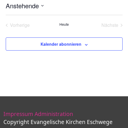
Anstehende
Datum
wählen.
Vorherige
Heute
Nächste
Veranstaltungen
Veransta
Kalender abonnieren
Impressum
Administration
Copyright Evangelische Kirchen Eschwege